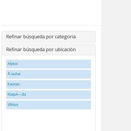
Refinar búsqueda por categoria
Refinar búsqueda por ubicación
Alytus
Å iauliai
Kaunas
KlaipÄ—da
Vilnius