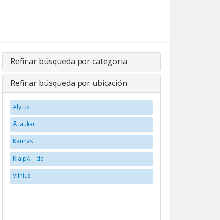
Refinar búsqueda por categoria
Refinar búsqueda por ubicación
Alytus
Å iauliai
Kaunas
KlaipÄ—da
Vilnius