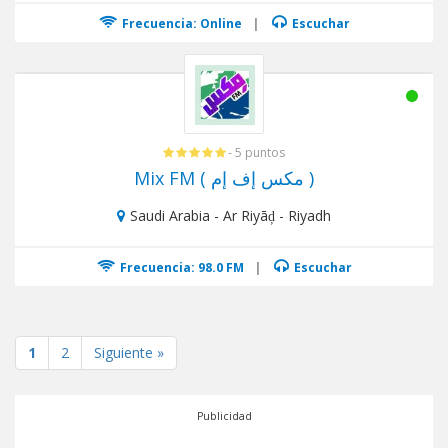
Frecuencia: Online
|
Escuchar
- 5 puntos
Mix FM ( مكس إف إم )
Saudi Arabia - Ar Riyāḑ - Riyadh
Frecuencia: 98.0 FM
|
Escuchar
1
2
Siguiente »
Publicidad