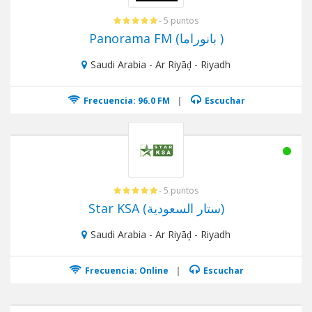
- 5 puntos
Panorama FM (بانوراما )
Saudi Arabia - Ar Riyāḑ - Riyadh
Frecuencia: 96.0 FM
|
Escuchar
- 5 puntos
Star KSA (ستار السعودية)
Saudi Arabia - Ar Riyāḑ - Riyadh
Frecuencia: Online
|
Escuchar