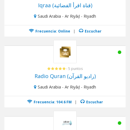
Iqraa (قناة اقرأ الفضائية)
Saudi Arabia - Ar Riyāḑ - Riyadh
Frecuencia: Online
|
Escuchar
- 5 puntos
Radio Quran (راديو القرآن)
Saudi Arabia - Ar Riyāḑ - Riyadh
Frecuencia: 104.6 FM
|
Escuchar