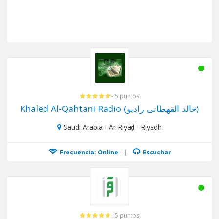
- 5 puntos
Khaled Al-Qahtani Radio (خالد القهطانى راديو)
Saudi Arabia - Ar Riyāḑ - Riyadh
Frecuencia: Online
|
Escuchar
- 5 puntos