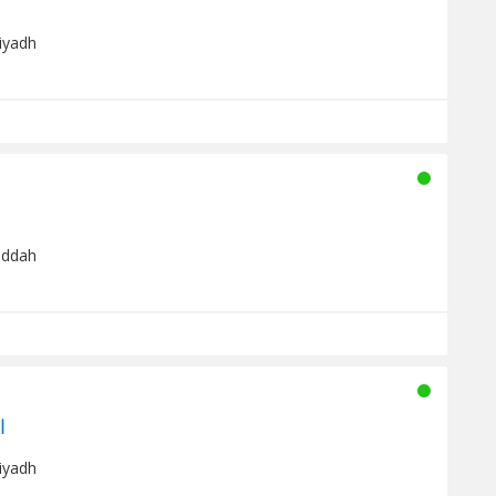
Riyadh
eddah
ا
Riyadh