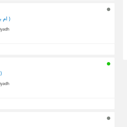
MBC FM (ام بي سي اف ام )
Riyadh
Iqraa (قناة اقرأ الفضائية)
Riyadh