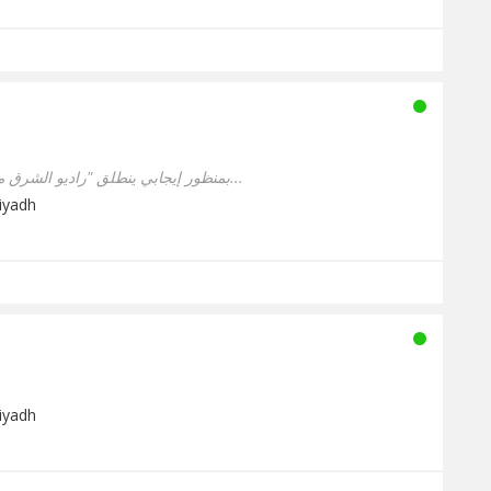
بمنظور إيجابي ينطلق "راديو الشرق مع بلومبرغ" كأول إذاعة اقتصادية...
Riyadh
Riyadh