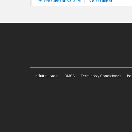
Frecuencia: 98.0 FM
|
Escuchar
Incluir tu radio
DMCA
Términos y Condiciones
Pol