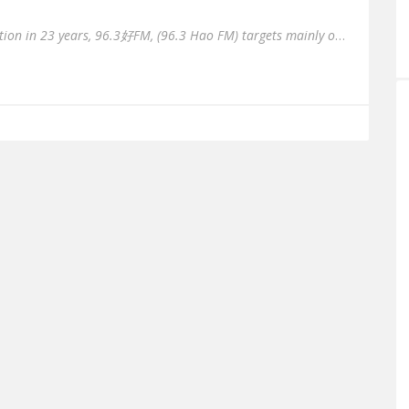
Brand new Chinese radio station in 23 years, 96.3好FM, (96.3 Hao FM) targets mainly on well-learned digital migrants...