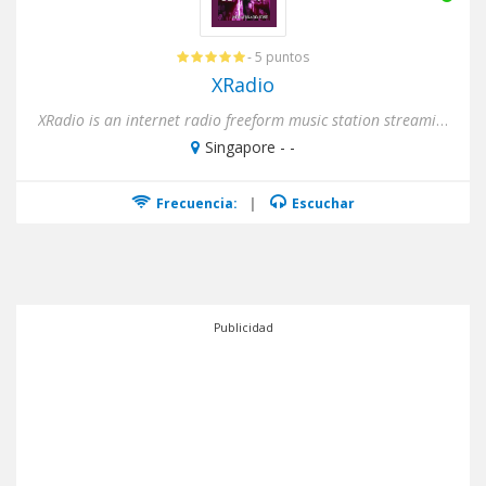
- 5 puntos
XRadio
XRadio is an internet radio freeform music station streaming live from the XRADIO.ZONE in Second Life. The forty-mete...
Singapore - -
Frecuencia:
|
Escuchar
Publicidad