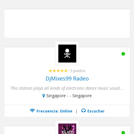
- 5 puntos
DjMixes99 Radeo
This station plays all kinds of electronic dance music usually House,Techno,Dance and even EDM music.Enjoy these new ...
Singapore - - Singapore
Frecuencia: Online
|
Escuchar