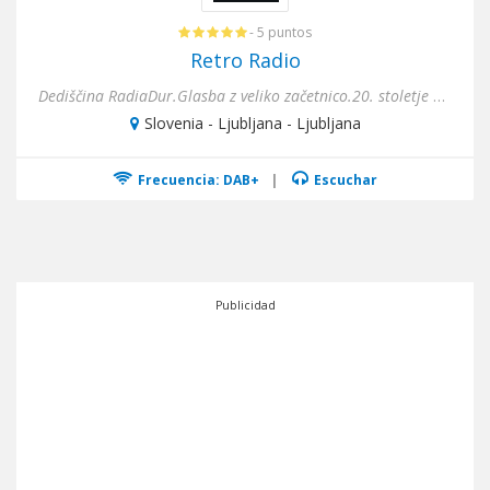
- 5 puntos
Retro Radio
Dediščina RadiaDur.Glasba z veliko začetnico.20. stoletje nam je ponudilo toliko dobre Glasbe...
Slovenia - Ljubljana - Ljubljana
Frecuencia: DAB+
|
Escuchar
Publicidad