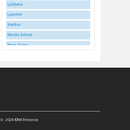
Ljubljana
Ljutomer
Maribor
Murska Sobota
Nova Gorica
Novo Mesto
Postojna
Ptuj
Slovenske Konjice
Tabor
Tolmin
Trebnje
6 - 2026 ©Mil Emisoras
Velenje