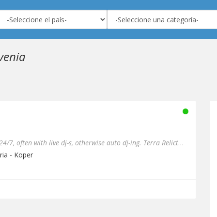
venia
Terra Relicta radio is online 24/7, often with live dj-s, otherwise auto dj-ing. Terra Relicta's purpose is to unite ...
ria - Koper