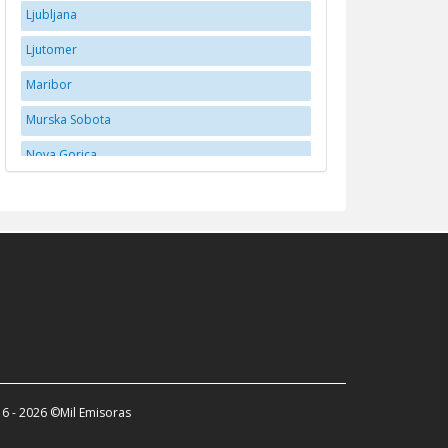
Ljubljana
Ljutomer
Maribor
Murska Sobota
Nova Gorica
Novo Mesto
Postojna
Ptuj
Slovenske Konjice
Tabor
Tolmin
Trebnje
6 - 2026 ©Mil Emisoras
Velenje