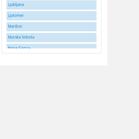
Ljubljana
Ljutomer
Maribor
Murska Sobota
Nova Gorica
Novo Mesto
Postojna
Ptuj
Slovenske Konjice
Tabor
Tolmin
Trebnje
Velenje