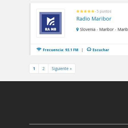
- 5 puntos
Radio Maribor
Slovenia - Maribor - Mari
Frecuencia: 93.1 FM
|
Escuchar
1
2
Siguiente »