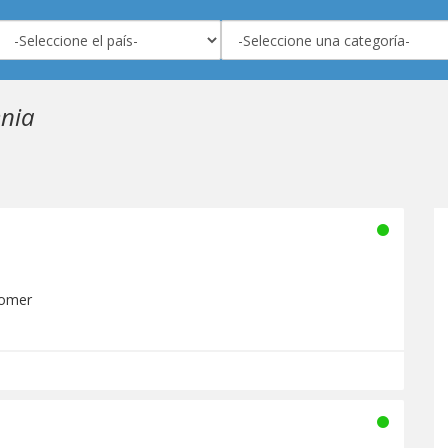
enia
tomer