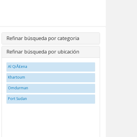
Refinar búsqueda por categoria
Refinar búsqueda por ubicación
Al QiÅ£ena
Khartoum
Omdurman
Port Sudan