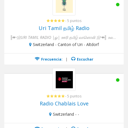
- 5 puntos
Uri Tamil தமிழ் Radio
╠♥•亗URI TAMIL RADIO |ௐ| ஊரி தமிழ் வானொலி 亗•♥╣ உலகத் தமி...
Switzerland - Canton of Uri - Altdorf
Frecuencia:
|
Escuchar
- 5 puntos
Radio Chablais Love
Switzerland - -