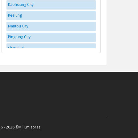
Kaohsiung City
Keelung
Nantou City
Pingtung City
shanghai
Taichung
Tainan City
Taipei
Taitung
Taoyuan City
Taoyuan District
Yilan
6 - 2026 ©Mil Emisoras
Yujing