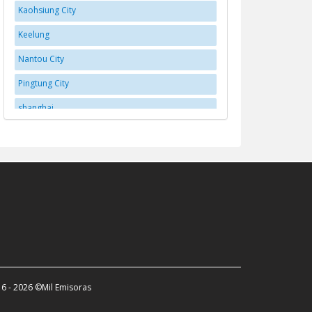
Kaohsiung City
Keelung
Nantou City
Pingtung City
shanghai
Taichung
Tainan City
Taipei
Taitung
Taoyuan City
Taoyuan District
Yilan
6 - 2026 ©Mil Emisoras
Yujing