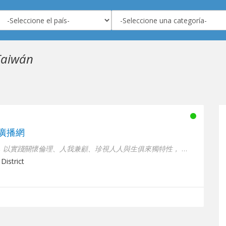
Taiwán
愛廣播網
Stars RADIO星蹤之愛廣播網，以實踐關懷倫理、人我兼顧、珍視人人與生俱來獨特性， 而對...
District