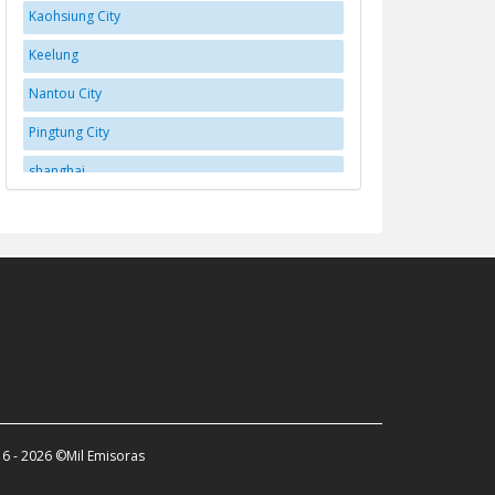
Kaohsiung City
Keelung
Nantou City
Pingtung City
shanghai
Taichung
Tainan City
Taipei
Taitung
Taoyuan City
Taoyuan District
Yilan
6 - 2026 ©Mil Emisoras
Yujing