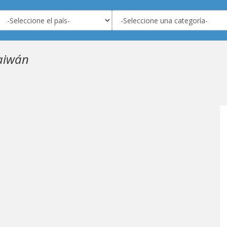
aiwán