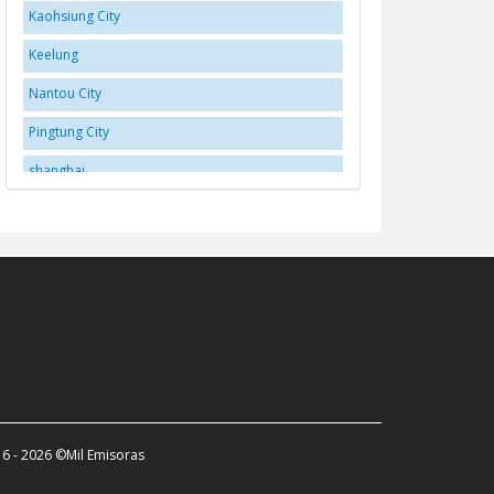
Kaohsiung City
Keelung
Nantou City
Pingtung City
shanghai
Taichung
Tainan City
Taipei
Taitung
Taoyuan City
Taoyuan District
Yilan
6 - 2026 ©Mil Emisoras
Yujing