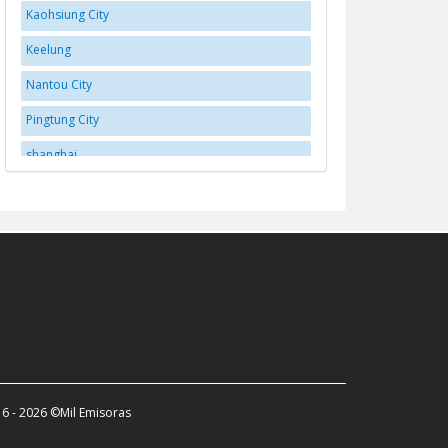
Kaohsiung City
Keelung
Nantou City
Pingtung City
shanghai
Taichung
Tainan City
Taipei
Taitung
Taoyuan City
Taoyuan District
Yilan
6 - 2026 ©Mil Emisoras
Yujing