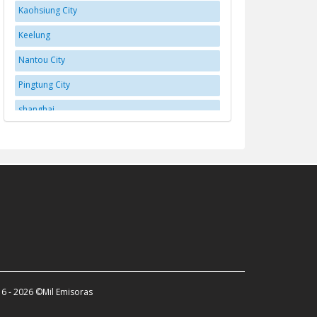
Kaohsiung City
Keelung
Nantou City
Pingtung City
shanghai
Taichung
Tainan City
Taipei
Taitung
Taoyuan City
Taoyuan District
Yilan
6 - 2026 ©Mil Emisoras
Yujing