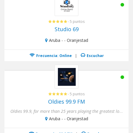
- 5 puntos
Studio 69
Aruba - - Oranjestad
Frecuencia: Online
|
Escuchar
- 5 puntos
Oldies 99.9 FM
Oldies 99.9, for more than 25 years playing the greatest local & international hits of all times. Broadcasting from t...
Aruba - - Oranjestad