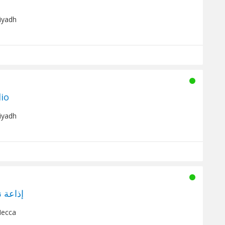
Riyadh
io
Riyadh
إذاعة 
Mecca