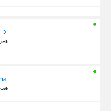
DIO
Riyadh
 FM
Riyadh