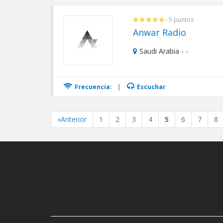
- 5 puntos
Anwar Radio
Saudi Arabia - -
Frecuencia:
|
Escuchar
«Anterior
1
2
3
4
5
6
7
8