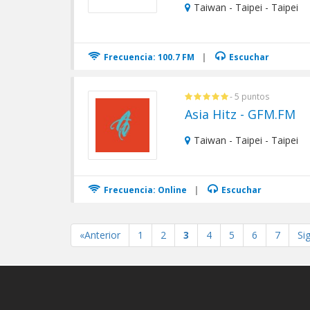
Taiwan - Taipei - Taipei
Frecuencia: 100.7 FM
|
Escuchar
- 5 puntos
Asia Hitz - GFM.FM
Taiwan - Taipei - Taipei
Frecuencia: Online
|
Escuchar
«Anterior
1
2
3
4
5
6
7
Si