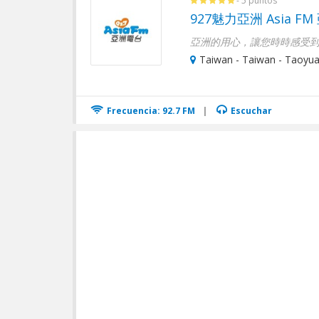
- 5 puntos
927魅力亞洲 Asia F
Taiwan - Taiwan - Taoyuan
Frecuencia: 92.7 FM
|
Escuchar