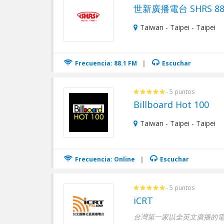
世新廣播電台 SHRS 88.
Taiwan - Taipei - Taipei
Frecuencia: 88.1 FM
|
Escuchar
- 5 puntos
Billboard Hot 100
Taiwan - Taipei - Taipei
Frecuencia: Online
|
Escuchar
- 5 puntos
iCRT
台灣第一家以全英文廣播的電