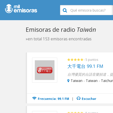
Emisoras de radio
Taiwán
»en total 153 emisoras encontradas
- 5 puntos
大千電台 99.1 FM
台灣優質的台語音樂頻道，提
Taiwan - Taiwan - Taichu
Frecuencia: 99.1 FM
|
Escuchar