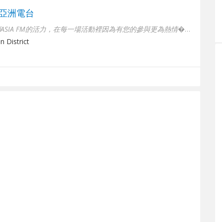
M 亞洲電台
亞洲的用心，讓您時時感受到ASIA FM的活力，在每一場活動裡因為有您的參與更為熱情�...
 District