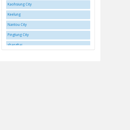
Kaohsiung City
Keelung
Nantou City
Pingtung City
shanghai
Taichung
Tainan City
Taipei
Taitung
Taoyuan City
Taoyuan District
Yilan
Yujing