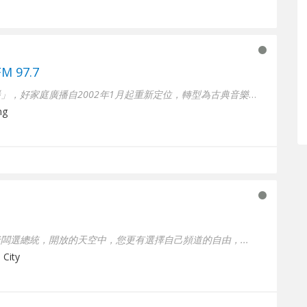
M 97.7
古典音樂台又名「好家庭廣播」，好家庭廣播自2002年1月起重新定位，轉型為古典音樂�...
ng
闆選總統，開放的天空中，您更有選擇自己頻道的自由，...
 City