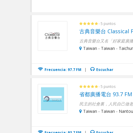
- 5 puntos
古典音樂台 Classical F
Taiwan - Taiwan - Taichu
Frecuencia: 97.7 FM
|
Escuchar
- 5 puntos
省都廣播電台 93.7 FM
民主的社會裏，人民自己做老
Taiwan - Taiwan - Nantou
Frecuencia: 93.7 FM
|
Escuchar