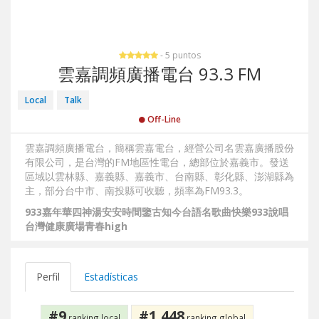
- 5 puntos
雲嘉調頻廣播電台 93.3 FM
Local
Talk
Off-Line
雲嘉調頻廣播電台，簡稱雲嘉電台，經營公司名雲嘉廣播股份
有限公司，是台灣的FM地區性電台，總部位於嘉義市。發送
區域以雲林縣、嘉義縣、嘉義市、台南縣、彰化縣、澎湖縣為
主，部分台中市、南投縣可收聽，頻率為FM93.3。
933嘉年華
四神湯
安安時間
鑒古知今
台語名歌曲
快樂933
說唱
台灣
健康廣場
青春high
Perfil
Estadísticas
#9
#1,448
ranking local
ranking global