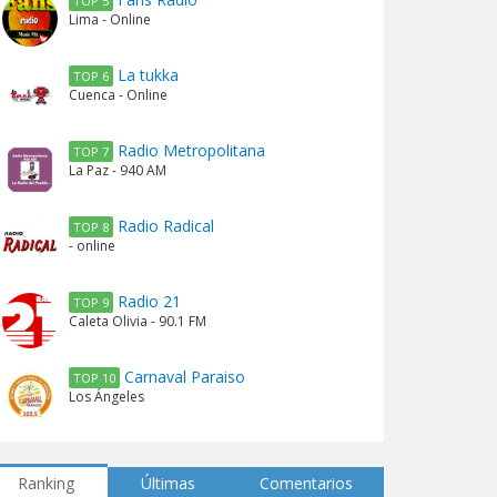
TOP 5
Lima - Online
La tukka
TOP 6
Cuenca - Online
Radio Metropolitana
TOP 7
La Paz - 940 AM
Radio Radical
TOP 8
- online
Radio 21
TOP 9
Caleta Olivia - 90.1 FM
Carnaval Paraiso
TOP 10
Los Ángeles
Ranking
Últimas
Comentarios