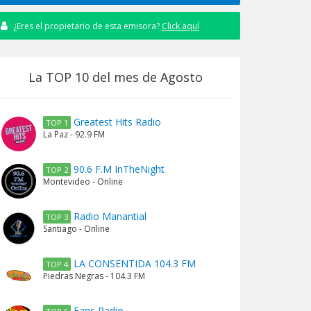
¿Eres el propietario de esta emisora?
Click aquí
La TOP 10 del mes de Agosto
Greatest Hits Radio
TOP 1
La Paz - 92.9 FM
90.6 F.M InTheNight
TOP 2
Montevideo - Online
Radio Manantial
TOP 3
Santiago - Online
LA CONSENTIDA 104.3 FM
TOP 4
Piedras Negras - 104.3 FM
Fans Radio