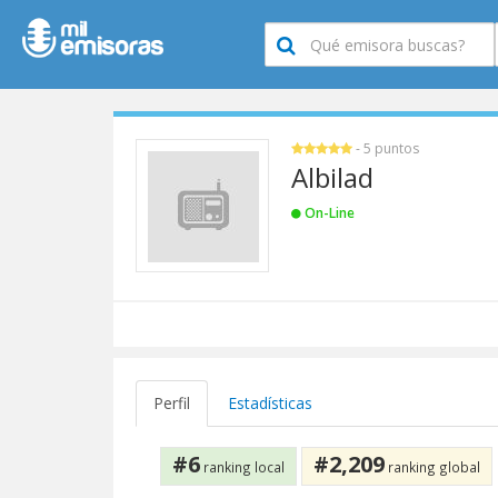
- 5 puntos
Albilad
On-Line
Perfil
Estadísticas
#6
#2,209
ranking local
ranking global