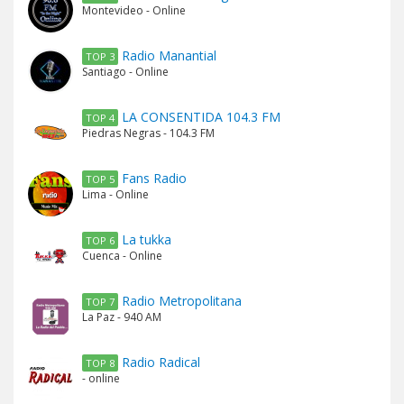
Montevideo - Online
Radio Manantial
TOP 3
Santiago - Online
LA CONSENTIDA 104.3 FM
TOP 4
Piedras Negras - 104.3 FM
Fans Radio
TOP 5
Lima - Online
La tukka
TOP 6
Cuenca - Online
Radio Metropolitana
TOP 7
La Paz - 940 AM
Radio Radical
TOP 8
- online