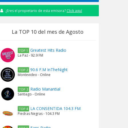
¿Eres el propietario de esta emisora?
Click aquí
La TOP 10 del mes de Agosto
Greatest Hits Radio
TOP 1
La Paz - 92.9 FM
90.6 F.M InTheNight
TOP 2
Montevideo - Online
Radio Manantial
TOP 3
Santiago - Online
LA CONSENTIDA 104.3 FM
TOP 4
Piedras Negras - 104.3 FM
Fans Radio