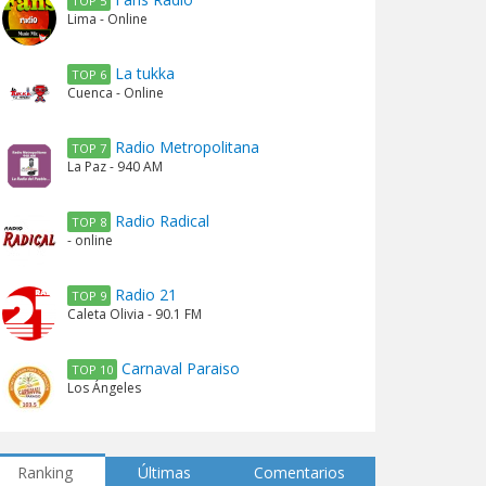
TOP 5
Lima - Online
La tukka
TOP 6
Cuenca - Online
Radio Metropolitana
TOP 7
La Paz - 940 AM
Radio Radical
TOP 8
- online
Radio 21
TOP 9
Caleta Olivia - 90.1 FM
Carnaval Paraiso
TOP 10
Los Ángeles
Ranking
Últimas
Comentarios