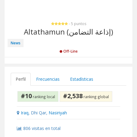
- 5 puntos
Altathamun (إذاعة التضامن)
News
Off-Line
Perfil
Frecuencias
Estadísticas
#10
#2,538
ranking local
ranking global
Iraq
, Dhi Qar,
Nasiriyah
806 visitas en total