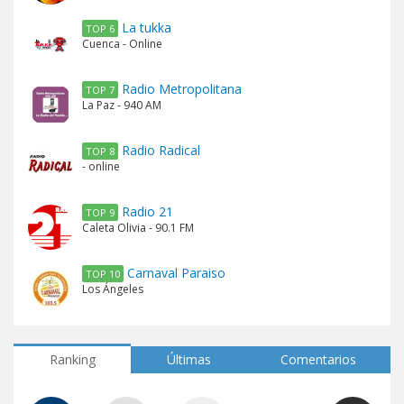
La tukka
TOP 6
Cuenca - Online
Radio Metropolitana
TOP 7
La Paz - 940 AM
Radio Radical
TOP 8
- online
Radio 21
TOP 9
Caleta Olivia - 90.1 FM
Carnaval Paraiso
TOP 10
Los Ángeles
Ranking
Últimas
Comentarios