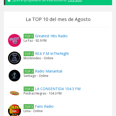
¿Eres el propietario de esta emisora?
Click aquí
La TOP 10 del mes de Agosto
Greatest Hits Radio
TOP 1
La Paz - 92.9 FM
90.6 F.M InTheNight
TOP 2
Montevideo - Online
Radio Manantial
TOP 3
Santiago - Online
LA CONSENTIDA 104.3 FM
TOP 4
Piedras Negras - 104.3 FM
Fans Radio
TOP 5
Lima - Online