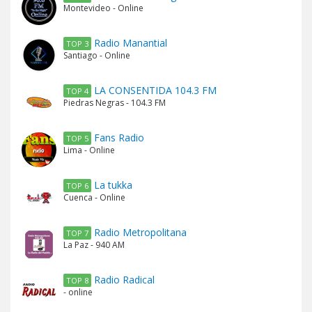
Montevideo - Online
Radio Manantial
TOP 3
Santiago - Online
LA CONSENTIDA 104.3 FM
TOP 4
Piedras Negras - 104.3 FM
Fans Radio
TOP 5
Lima - Online
La tukka
TOP 6
Cuenca - Online
Radio Metropolitana
TOP 7
La Paz - 940 AM
Radio Radical
TOP 8
- online