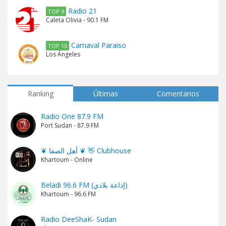
Radio 21
TOP 9
Caleta Olivia - 90.1 FM
Carnaval Paraiso
TOP 10
Los Ángeles
Ranking
Últimas
Comentarios
Radio One 87.9 FM
Port Sudan - 87.9 FM
❦ أهل الصفا ❦ 👋 Clubhouse
Khartoum - Online
Beladi 96.6 FM (إذاعة بلادي)
Khartoum - 96.6 FM
Radio DeeShaK- Sudan