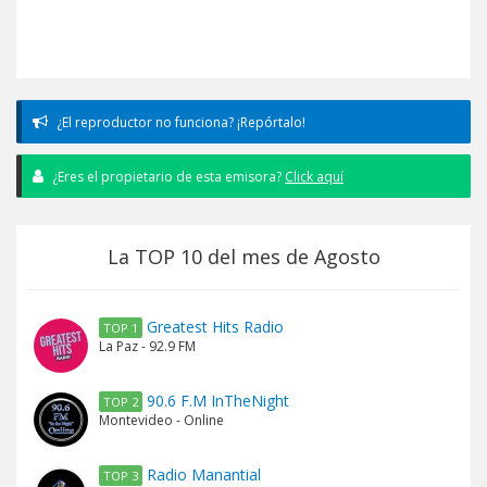
¿El reproductor no funciona? ¡Repórtalo!
¿Eres el propietario de esta emisora?
Click aquí
La TOP 10 del mes de Agosto
Greatest Hits Radio
TOP 1
La Paz - 92.9 FM
90.6 F.M InTheNight
TOP 2
Montevideo - Online
Radio Manantial
TOP 3