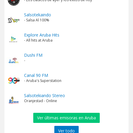
Salsotekaindo
- Salsa Al 100%
Explore Aruba Hits
- All hits at Aruba
Dushi FM
-
Canal 90 FM
- Aruba's Superstation
Salsotekiando Stereo
Oranjestad - Online
Ver últimas emisoras en Aruba
Ver todo