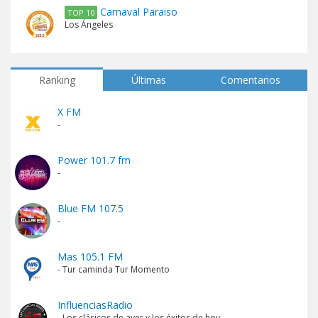
Carnaval Paraiso
TOP 10
Los Ángeles
Ranking
Últimas
Comentarios
X FM
-
Power 101.7 fm
-
Blue FM 107.5
-
Mas 105.1 FM
- Tur caminda Tur Momento
InfluenciasRadio
- Los clásicos de ayer y los éxitos de hoy