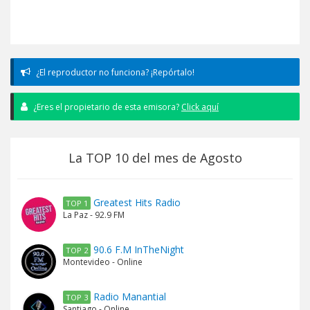
¿El reproductor no funciona? ¡Repórtalo!
¿Eres el propietario de esta emisora?
Click aquí
La TOP 10 del mes de Agosto
Greatest Hits Radio
TOP 1
La Paz - 92.9 FM
90.6 F.M InTheNight
TOP 2
Montevideo - Online
Radio Manantial
TOP 3
Santiago - Online