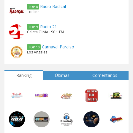
Radio Radical
TOP 8
- online
Radio 21
TOP 9
Caleta Olivia - 90.1 FM
Carnaval Paraiso
TOP 10
Los Ángeles
Ranking
Últimas
Comentarios