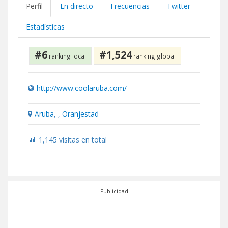
Perfil
En directo
Frecuencias
Twitter
Estadísticas
#6
#1,524
ranking local
ranking global
http://www.coolaruba.com/
Aruba
, ,
Oranjestad
1,145 visitas en total
Publicidad