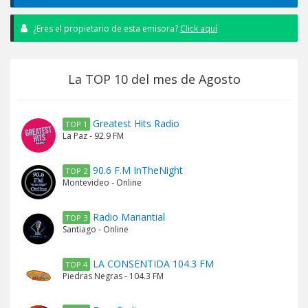
¿Eres el propietario de esta emisora?
Click aquí
La TOP 10 del mes de Agosto
Greatest Hits Radio
TOP 1
La Paz - 92.9 FM
90.6 F.M InTheNight
TOP 2
Montevideo - Online
Radio Manantial
TOP 3
Santiago - Online
LA CONSENTIDA 104.3 FM
TOP 4
Piedras Negras - 104.3 FM