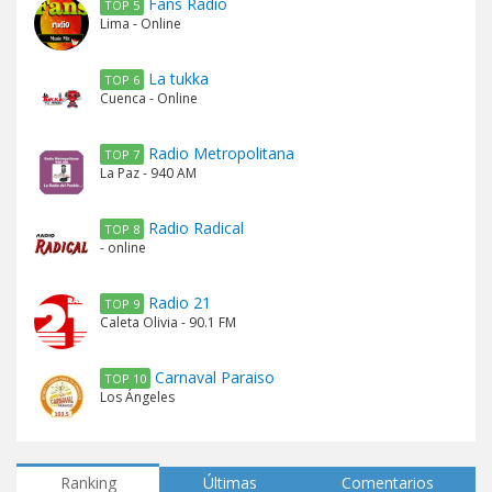
Fans Radio
TOP 5
Lima - Online
La tukka
TOP 6
Cuenca - Online
Radio Metropolitana
TOP 7
La Paz - 940 AM
Radio Radical
TOP 8
- online
Radio 21
TOP 9
Caleta Olivia - 90.1 FM
Carnaval Paraiso
TOP 10
Los Ángeles
Ranking
Últimas
Comentarios