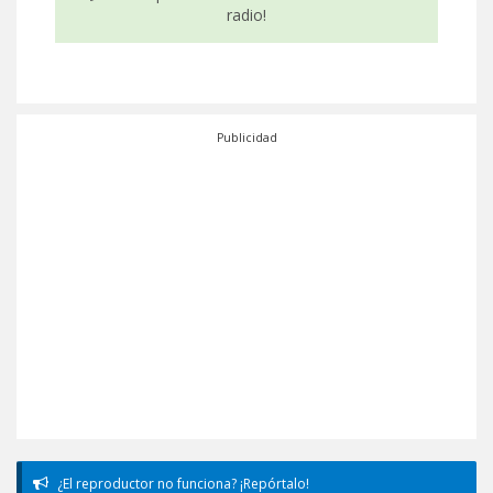
radio!
Publicidad
¿El reproductor no funciona? ¡Repórtalo!