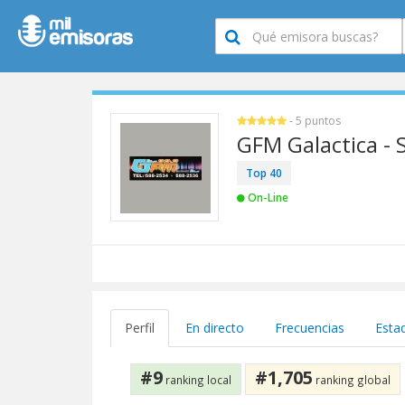
- 5 puntos
GFM Galactica -
Top 40
On-Line
Perfil
En directo
Frecuencias
Estad
#9
#1,705
ranking local
ranking global