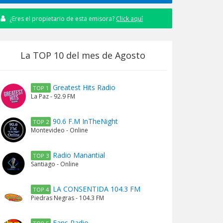
¿Eres el propietario de esta emisora?
Click aquí
La TOP 10 del mes de Agosto
Greatest Hits Radio
TOP 1
La Paz - 92.9 FM
90.6 F.M InTheNight
TOP 2
Montevideo - Online
Radio Manantial
TOP 3
Santiago - Online
LA CONSENTIDA 104.3 FM
TOP 4
Piedras Negras - 104.3 FM
Fans Radio