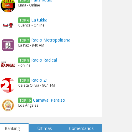
TOP 5
Lima - Online
La tukka
TOP 6
Cuenca - Online
Radio Metropolitana
TOP 7
La Paz - 940 AM
Radio Radical
TOP 8
- online
Radio 21
TOP 9
Caleta Olivia - 90.1 FM
Carnaval Paraiso
TOP 10
Los Ángeles
Ranking
Últimas
Comentarios