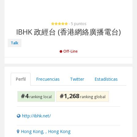
- 5 puntos
IBHK 政經台 (香港網絡廣播電台)
Talk
Off-Line
Perfil
Frecuencias
Twitter
Estadísticas
#4
#1,268
ranking local
ranking global
http://ibhk.net/
Hong Kong
, ,
Hong Kong