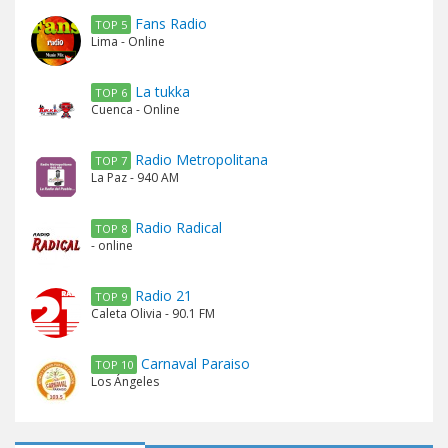
Fans Radio
TOP 5
Lima - Online
La tukka
TOP 6
Cuenca - Online
Radio Metropolitana
TOP 7
La Paz - 940 AM
Radio Radical
TOP 8
- online
Radio 21
TOP 9
Caleta Olivia - 90.1 FM
Carnaval Paraiso
TOP 10
Los Ángeles