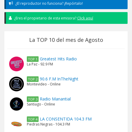
¿El reproductor no funciona? ¡Repórtalo!
¿Eres el propietario de esta emisora?
Click aquí
La TOP 10 del mes de Agosto
Greatest Hits Radio
TOP 1
La Paz - 92.9 FM
90.6 F.M InTheNight
TOP 2
Montevideo - Online
Radio Manantial
TOP 3
Santiago - Online
LA CONSENTIDA 104.3 FM
TOP 4
Piedras Negras - 104.3 FM