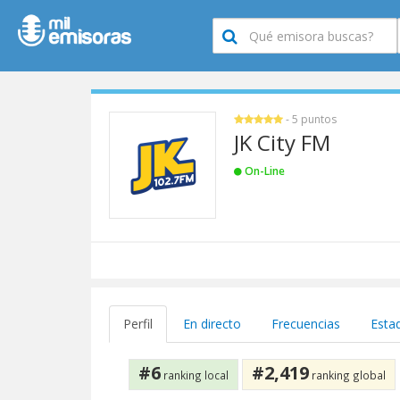
- 5 puntos
JK City FM
On-Line
Perfil
En directo
Frecuencias
Estad
#6
#2,419
ranking local
ranking global