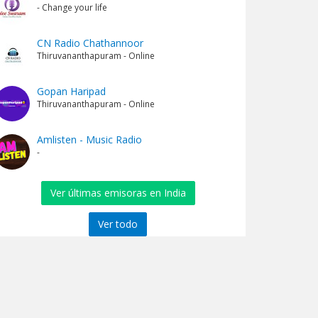
- Change your life
CN Radio Chathannoor
Thiruvananthapuram - Online
Gopan Haripad
Thiruvananthapuram - Online
Amlisten - Music Radio
-
Ver últimas emisoras en India
Ver todo