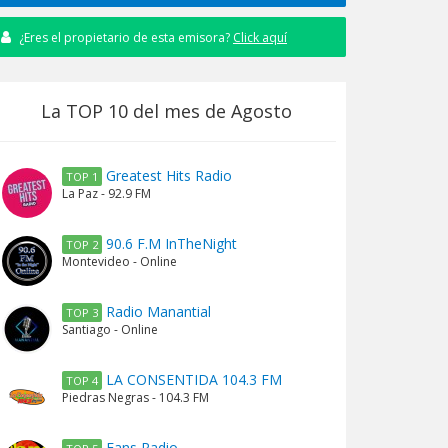
¿Eres el propietario de esta emisora?
Click aquí
La TOP 10 del mes de Agosto
Greatest Hits Radio
TOP 1
La Paz - 92.9 FM
90.6 F.M InTheNight
TOP 2
Montevideo - Online
Radio Manantial
TOP 3
Santiago - Online
LA CONSENTIDA 104.3 FM
TOP 4
Piedras Negras - 104.3 FM
Fans Radio