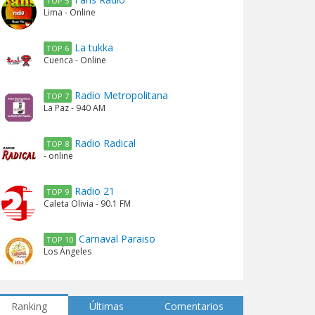
TOP 5
Lima - Online
La tukka
TOP 6
Cuenca - Online
Radio Metropolitana
TOP 7
La Paz - 940 AM
Radio Radical
TOP 8
- online
Radio 21
TOP 9
Caleta Olivia - 90.1 FM
Carnaval Paraiso
TOP 10
Los Ángeles
Ranking
Últimas
Comentarios