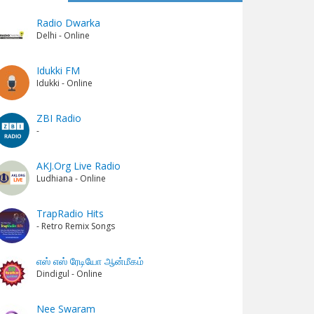
Radio Dwarka
Delhi - Online
Idukki FM
Idukki - Online
ZBI Radio
-
AKJ.Org Live Radio
Ludhiana - Online
TrapRadio Hits
- Retro Remix Songs
எஸ் எஸ் ரேடியோ ஆன்மீகம்
Dindigul - Online
Nee Swaram