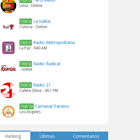
TOP 5
Lima - Online
La tukka
TOP 6
Cuenca - Online
Radio Metropolitana
TOP 7
La Paz - 940 AM
Radio Radical
TOP 8
- online
Radio 21
TOP 9
Caleta Olivia - 90.1 FM
Carnaval Paraiso
TOP 10
Los Ángeles
Ranking
Últimas
Comentarios