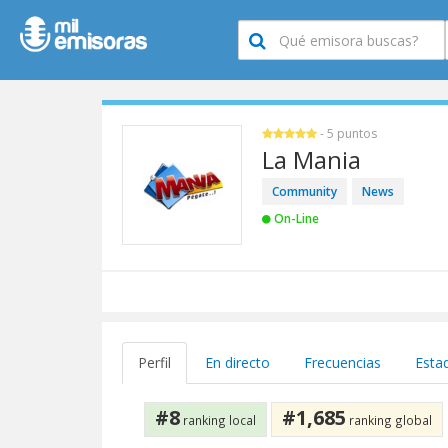
- 5 puntos
La Mania
Community
News
On-Line
Perfil
En directo
Frecuencias
Estad
#8
#1,685
ranking local
ranking global