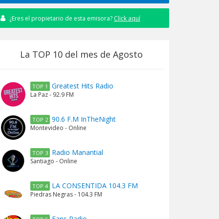
¿Eres el propietario de esta emisora?
Click aquí
La TOP 10 del mes de Agosto
Greatest Hits Radio
TOP 1
La Paz - 92.9 FM
90.6 F.M InTheNight
TOP 2
Montevideo - Online
Radio Manantial
TOP 3
Santiago - Online
LA CONSENTIDA 104.3 FM
TOP 4
Piedras Negras - 104.3 FM
Fans Radio