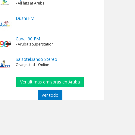
- All hits at Aruba
Dushi FM
-
Canal 90 FM
- Aruba's Superstation
Salsotekiando Stereo
Oranjestad - Online
Ver últimas emisoras en Aruba
Ver todo