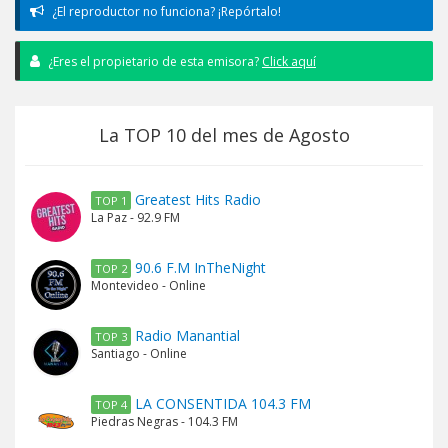
¿El reproductor no funciona? ¡Repórtalo!
¿Eres el propietario de esta emisora?
Click aquí
La TOP 10 del mes de Agosto
Greatest Hits Radio
TOP 1
La Paz - 92.9 FM
90.6 F.M InTheNight
TOP 2
Montevideo - Online
Radio Manantial
TOP 3
Santiago - Online
LA CONSENTIDA 104.3 FM
TOP 4
Piedras Negras - 104.3 FM