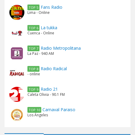
Fans Radio
TOP 5
Lima - Online
La tukka
TOP 6
Cuenca - Online
Radio Metropolitana
TOP 7
La Paz - 940 AM
Radio Radical
TOP 8
- online
Radio 21
TOP 9
Caleta Olivia - 90.1 FM
Carnaval Paraiso
TOP 10
Los Ángeles