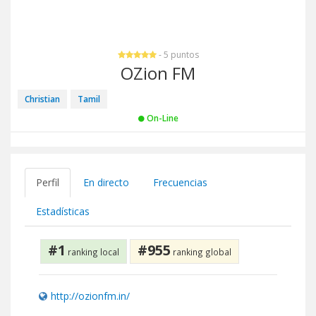
- 5 puntos
OZion FM
Christian
Tamil
On-Line
Perfil
En directo
Frecuencias
Estadísticas
#1
#955
ranking local
ranking global
http://ozionfm.in/