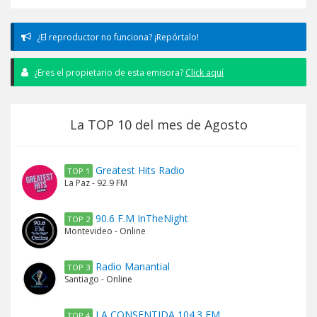
¿El reproductor no funciona? ¡Repórtalo!
¿Eres el propietario de esta emisora?
Click aquí
La TOP 10 del mes de Agosto
Greatest Hits Radio
TOP 1
La Paz - 92.9 FM
90.6 F.M InTheNight
TOP 2
Montevideo - Online
Radio Manantial
TOP 3
Santiago - Online
LA CONSENTIDA 104.3 FM
TOP 4