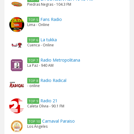
Piedras Negras - 104.3 FM
Fans Radio
TOP 5
Lima - Online
La tukka
TOP 6
Cuenca - Online
Radio Metropolitana
TOP 7
La Paz - 940 AM
Radio Radical
TOP 8
- online
Radio 21
TOP 9
Caleta Olivia - 90.1 FM
Carnaval Paraiso
TOP 10
Los Ángeles