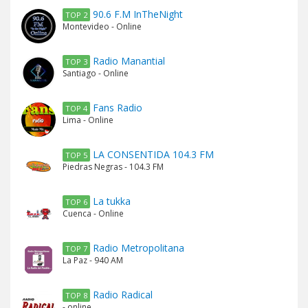
90.6 F.M InTheNight
TOP 2
Montevideo - Online
Radio Manantial
TOP 3
Santiago - Online
Fans Radio
TOP 4
Lima - Online
LA CONSENTIDA 104.3 FM
TOP 5
Piedras Negras - 104.3 FM
La tukka
TOP 6
Cuenca - Online
Radio Metropolitana
TOP 7
La Paz - 940 AM
Radio Radical
TOP 8
- online