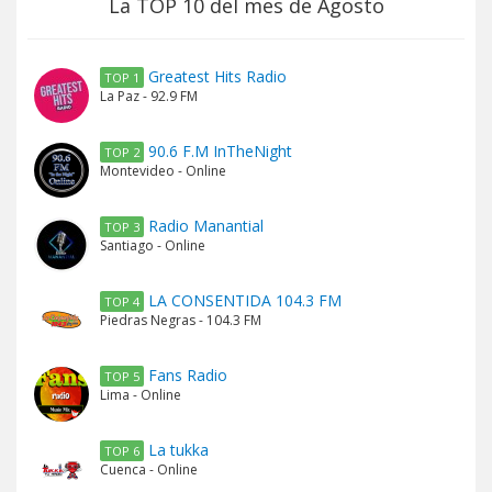
La TOP 10 del mes de Agosto
Greatest Hits Radio
TOP 1
La Paz - 92.9 FM
90.6 F.M InTheNight
TOP 2
Montevideo - Online
Radio Manantial
TOP 3
Santiago - Online
LA CONSENTIDA 104.3 FM
TOP 4
Piedras Negras - 104.3 FM
Fans Radio
TOP 5
Lima - Online
La tukka
TOP 6
Cuenca - Online