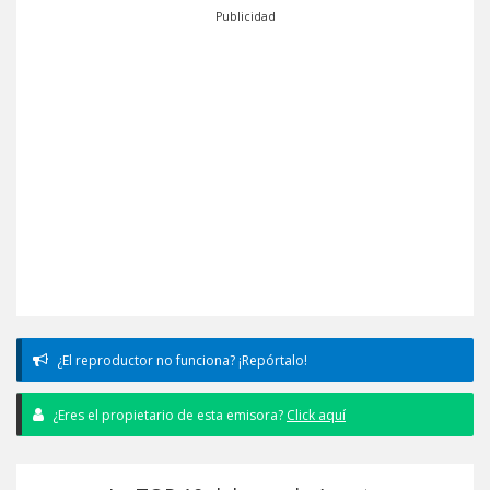
Publicidad
¿El reproductor no funciona? ¡Repórtalo!
¿Eres el propietario de esta emisora?
Click aquí