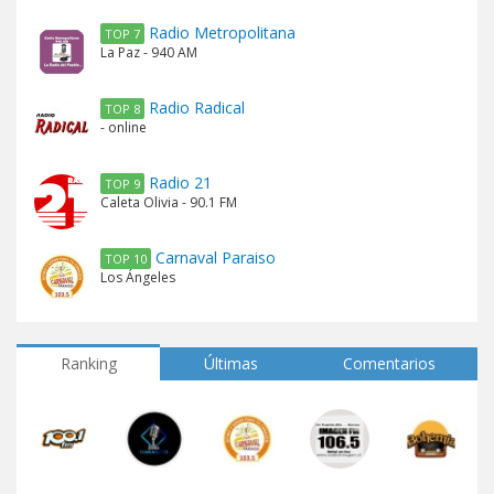
Radio Metropolitana
TOP 7
La Paz - 940 AM
Radio Radical
TOP 8
- online
Radio 21
TOP 9
Caleta Olivia - 90.1 FM
Carnaval Paraiso
TOP 10
Los Ángeles
Ranking
Últimas
Comentarios