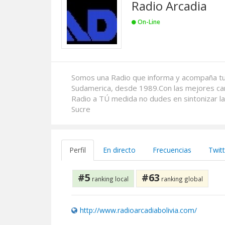
Radio Arcadia
On-Line
Somos una Radio que informa y acompaña tu v
Sudamerica, desde 1989.Con las mejores canc
Radio a TÚ medida no dudes en sintonizar 
Sucre
Perfil
En directo
Frecuencias
Twitt
#5
#63
ranking local
ranking global
http://www.radioarcadiabolivia.com/