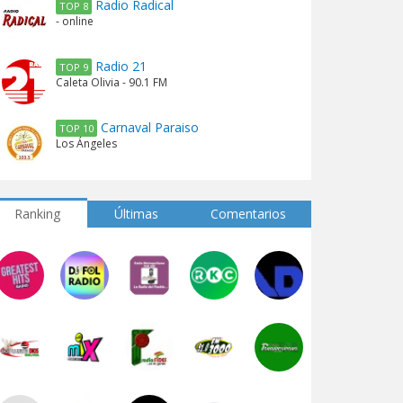
Radio Radical
TOP 8
- online
Radio 21
TOP 9
Caleta Olivia - 90.1 FM
Carnaval Paraiso
TOP 10
Los Ángeles
Ranking
Últimas
Comentarios