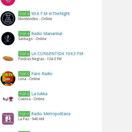
90.6 F.M InTheNight
TOP 2
Montevideo - Online
Radio Manantial
TOP 3
Santiago - Online
LA CONSENTIDA 104.3 FM
TOP 4
Piedras Negras - 104.3 FM
Fans Radio
TOP 5
Lima - Online
La tukka
TOP 6
Cuenca - Online
Radio Metropolitana
TOP 7
La Paz - 940 AM