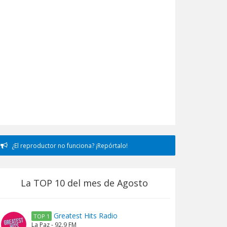
¿El reproductor no funciona? ¡Repórtalo!
La TOP 10 del mes de Agosto
Greatest Hits Radio
TOP 1
La Paz - 92.9 FM