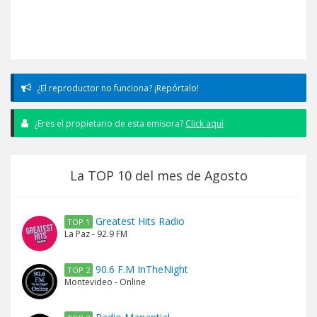
¿El reproductor no funciona? ¡Repórtalo!
¿Eres el propietario de esta emisora?
Click aquí
La TOP 10 del mes de Agosto
Greatest Hits Radio
TOP 1
La Paz - 92.9 FM
90.6 F.M InTheNight
TOP 2
Montevideo - Online