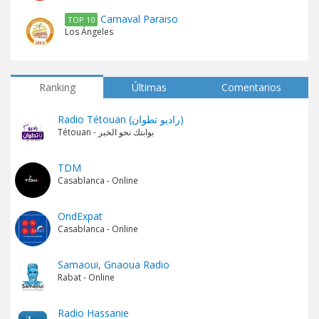
Carnaval Paraiso
TOP 10
Los Ángeles
Ranking
Últimas
Comentarios
Radio Tétouan (راديو تطوان)
Tétouan - بوابتك نحو الخبر
TDM
Casablanca - Online
OndExpat
Casablanca - Online
Samaoui, Gnaoua Radio
Rabat - Online
Radio Hassanie