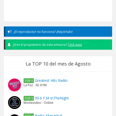
¿El reproductor no funciona? ¡Repórtalo!
¿Eres el propietario de esta emisora?
Click aquí
La TOP 10 del mes de Agosto
Greatest Hits Radio
TOP 1
La Paz - 92.9 FM
90.6 F.M InTheNight
TOP 2
Montevideo - Online
Radio Manantial
TOP 3