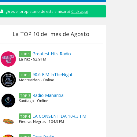
¿Eres el propietario de esta emisora?
Click aquí
La TOP 10 del mes de Agosto
Greatest Hits Radio
TOP 1
La Paz - 92.9 FM
90.6 F.M InTheNight
TOP 2
Montevideo - Online
Radio Manantial
TOP 3
Santiago - Online
LA CONSENTIDA 104.3 FM
TOP 4
Piedras Negras - 104.3 FM
Fans Radio