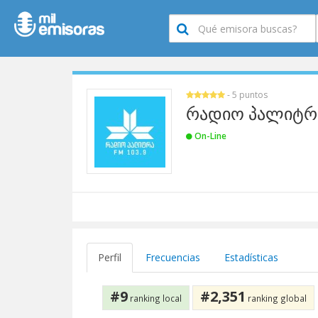
- 5 puntos
რადიო პალიტრა (
On-Line
Perfil
Frecuencias
Estadísticas
#9
#2,351
ranking local
ranking global