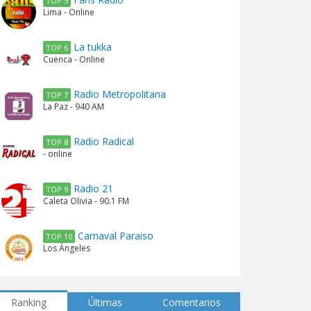
TOP 5
Lima - Online
La tukka
TOP 6
Cuenca - Online
Radio Metropolitana
TOP 7
La Paz - 940 AM
Radio Radical
TOP 8
- online
Radio 21
TOP 9
Caleta Olivia - 90.1 FM
Carnaval Paraiso
TOP 10
Los Ángeles
Ranking
Últimas
Comentarios