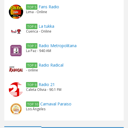
Fans Radio
TOP 5
Lima - Online
La tukka
TOP 6
Cuenca - Online
Radio Metropolitana
TOP 7
La Paz - 940 AM
Radio Radical
TOP 8
- online
Radio 21
TOP 9
Caleta Olivia - 90.1 FM
Carnaval Paraiso
TOP 10
Los Ángeles