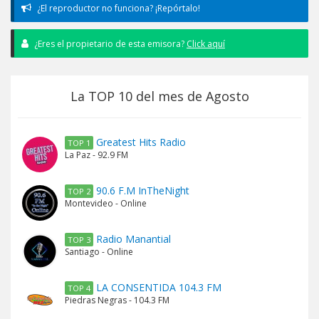
¿El reproductor no funciona? ¡Repórtalo!
¿Eres el propietario de esta emisora?
Click aquí
La TOP 10 del mes de Agosto
Greatest Hits Radio
TOP 1
La Paz - 92.9 FM
90.6 F.M InTheNight
TOP 2
Montevideo - Online
Radio Manantial
TOP 3
Santiago - Online
LA CONSENTIDA 104.3 FM
TOP 4
Piedras Negras - 104.3 FM