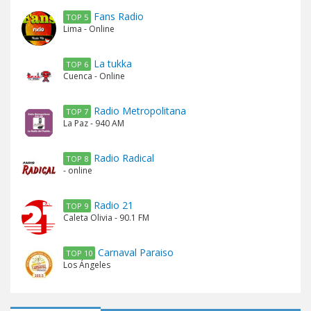
Fans Radio
TOP 5
Lima - Online
La tukka
TOP 6
Cuenca - Online
Radio Metropolitana
TOP 7
La Paz - 940 AM
Radio Radical
TOP 8
- online
Radio 21
TOP 9
Caleta Olivia - 90.1 FM
Carnaval Paraiso
TOP 10
Los Ángeles