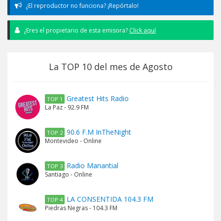
¿El reproductor no funciona? ¡Repórtalo!
¿Eres el propietario de esta emisora?
Click aquí
La TOP 10 del mes de Agosto
Greatest Hits Radio
TOP 1
La Paz - 92.9 FM
90.6 F.M InTheNight
TOP 2
Montevideo - Online
Radio Manantial
TOP 3
Santiago - Online
LA CONSENTIDA 104.3 FM
TOP 4
Piedras Negras - 104.3 FM