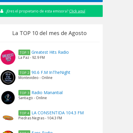
¿Eres el propietario de esta emisora?
Click aquí
La TOP 10 del mes de Agosto
Greatest Hits Radio
TOP 1
La Paz - 92.9 FM
90.6 F.M InTheNight
TOP 2
Montevideo - Online
Radio Manantial
TOP 3
Santiago - Online
LA CONSENTIDA 104.3 FM
TOP 4
Piedras Negras - 104.3 FM
Fans Radio