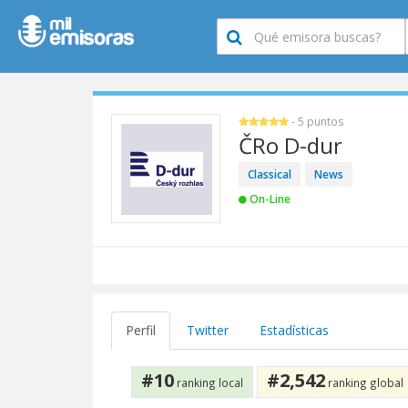
- 5 puntos
ČRo D-dur
Classical
News
On-Line
Perfil
Twitter
Estadísticas
#10
#2,542
ranking local
ranking global