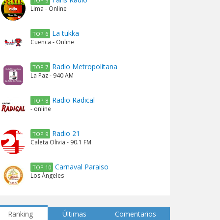
TOP 5
Lima - Online
La tukka
TOP 6
Cuenca - Online
Radio Metropolitana
TOP 7
La Paz - 940 AM
Radio Radical
TOP 8
- online
Radio 21
TOP 9
Caleta Olivia - 90.1 FM
Carnaval Paraiso
TOP 10
Los Ángeles
Ranking
Últimas
Comentarios