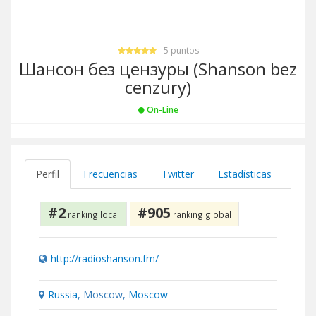
- 5 puntos
Шансон без цензуры (Shanson bez
cenzury)
On-Line
Perfil
Frecuencias
Twitter
Estadísticas
#2
#905
ranking local
ranking global
http://radioshanson.fm/
Russia
, Moscow,
Moscow