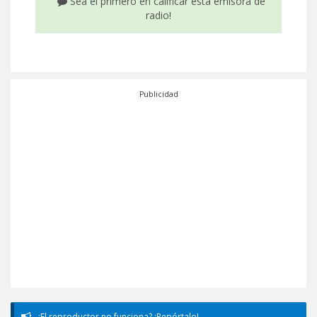
Sea el primero en calificar esta emisora de
radio!
Publicidad
¿El reproductor no funciona? ¡Repórtalo!