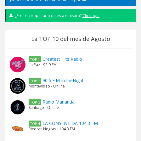
¿Eres el propietario de esta emisora?
Click aquí
La TOP 10 del mes de Agosto
Greatest Hits Radio
TOP 1
La Paz - 92.9 FM
90.6 F.M InTheNight
TOP 2
Montevideo - Online
Radio Manantial
TOP 3
Santiago - Online
LA CONSENTIDA 104.3 FM
TOP 4
Piedras Negras - 104.3 FM