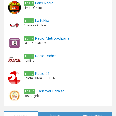
Fans Radio
TOP 5
Lima - Online
La tukka
TOP 6
Cuenca - Online
Radio Metropolitana
TOP 7
La Paz - 940 AM
Radio Radical
TOP 8
- online
Radio 21
TOP 9
Caleta Olivia - 90.1 FM
Carnaval Paraiso
TOP 10
Los Ángeles
Ranking
Últimas
Comentarios