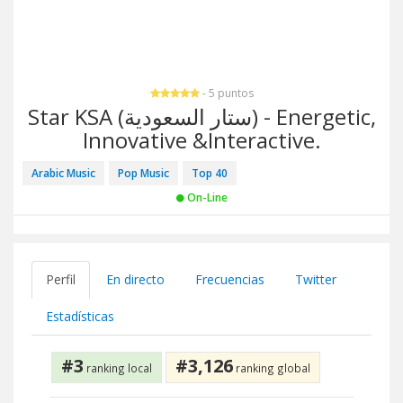
- 5 puntos
Star KSA (ستار السعودية) - Energetic,
Innovative &Interactive.
Arabic Music
Pop Music
Top 40
On-Line
Perfil
En directo
Frecuencias
Twitter
Estadísticas
#3
#3,126
ranking local
ranking global