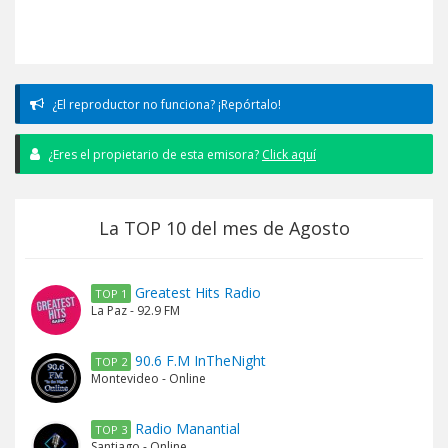
¿El reproductor no funciona? ¡Repórtalo!
¿Eres el propietario de esta emisora?
Click aquí
La TOP 10 del mes de Agosto
Greatest Hits Radio
TOP 1
La Paz - 92.9 FM
90.6 F.M InTheNight
TOP 2
Montevideo - Online
Radio Manantial
TOP 3
Santiago - Online