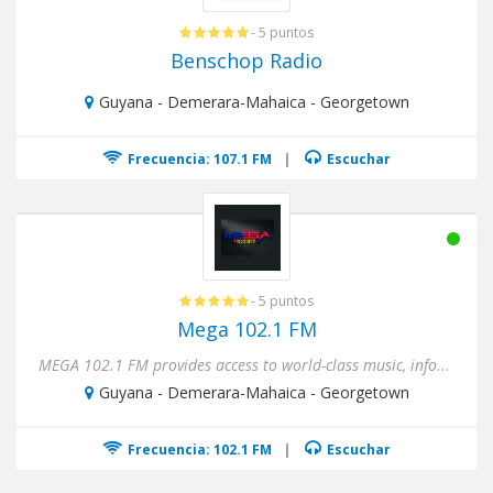
- 5 puntos
Benschop Radio
Guyana - Demerara-Mahaica - Georgetown
Frecuencia: 107.1 FM
|
Escuchar
- 5 puntos
Mega 102.1 FM
MEGA 102.1 FM provides access to world-class music, information and entertainment content while developing and promot...
Guyana - Demerara-Mahaica - Georgetown
Frecuencia: 102.1 FM
|
Escuchar