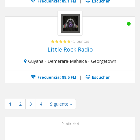
Frecuencia: 89.1 FM
|
Escuchar
- 5 puntos
Little Rock Radio
Guyana - Demerara-Mahaica - Georgetown
Frecuencia: 88.5 FM
|
Escuchar
1
2
3
4
Siguiente »
Publicidad